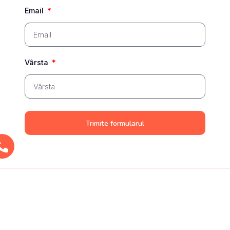
Email
Vârsta
Trimite formularul
Servicii adiționale
Aparat dentar
Corectăm poziția dinților și a mușcăturii cu soluții ortodontice
personalizate, adaptate fiecărui pacient.